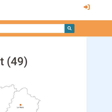
t (49)