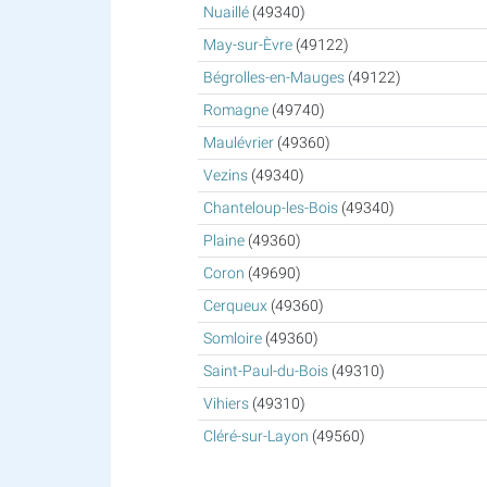
Nuaillé
(49340)
May-sur-Èvre
(49122)
Bégrolles-en-Mauges
(49122)
Romagne
(49740)
Maulévrier
(49360)
Vezins
(49340)
Chanteloup-les-Bois
(49340)
Plaine
(49360)
Coron
(49690)
Cerqueux
(49360)
Somloire
(49360)
Saint-Paul-du-Bois
(49310)
Vihiers
(49310)
Cléré-sur-Layon
(49560)