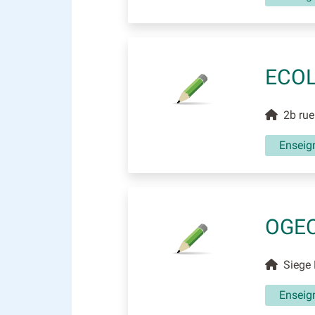
ECOL
2b rue 
Enseig
OGEC
Siege F
Enseig