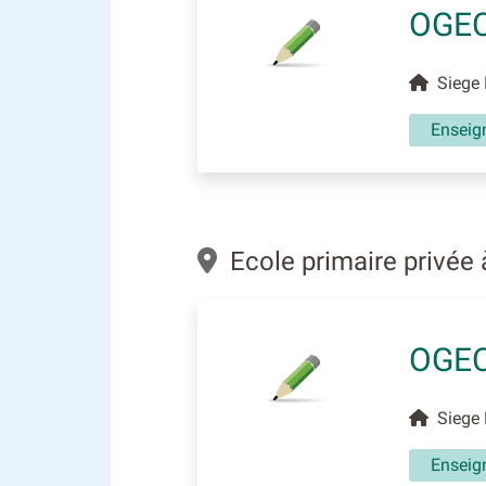
OGEC
Siege F
Enseig
Ecole primaire privée
OGEC
Siege F
Enseig