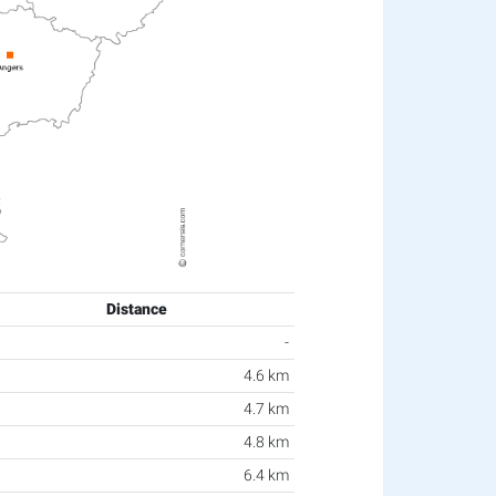
Distance
-
4.6 km
4.7 km
4.8 km
6.4 km