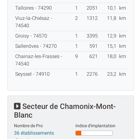
Talloires - 74290
1
2051
10,1
km
Viuz-la-Chiésaz -
2
1312
11,8
km
74540
Groisy - 74570
1
3395
12,9
km
Sallenôves - 74270
1
591
15,1
km
Chainaz-les-Frasses -
9
621
18,0
km
74540
Seyssel - 74910
1
2276
23,2
km
Secteur de Chamonix-Mont-
Blanc
Nombre de Pro
Indice d'implantation
36 établissements