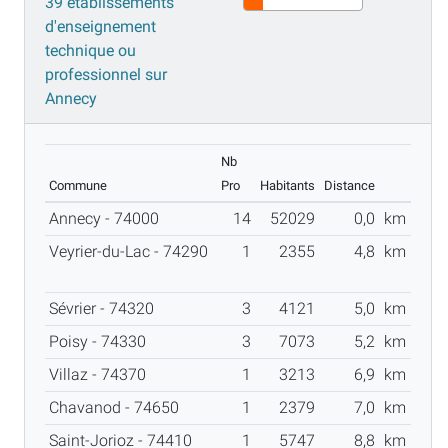
39 établissements
d'enseignement
technique ou
professionnel sur
Annecy
Nb
Commune
Pro
Habitants
Distance
Annecy - 74000
14
52029
0,0
km
Veyrier-du-Lac - 74290
1
2355
4,8
km
Sévrier - 74320
3
4121
5,0
km
Poisy - 74330
3
7073
5,2
km
Villaz - 74370
1
3213
6,9
km
Chavanod - 74650
1
2379
7,0
km
Saint-Jorioz - 74410
1
5747
8,8
km