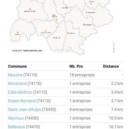
Commune
Nb. Pro
Distance
Morzine
(74110)
18 entreprises
-
Montriond
(74110)
1 entreprise
2.2 km
Côte-d'Arbroz
(74110)
1 entreprise
3.4 km
Essert-Romand
(74110)
1 entreprise
3.7 km
Saint-Jean-d'Aulps
(74430)
4 entreprises
7.4 km
Seytroux
(74430)
1 entreprise
10.5 km
Bellevaux
(74470)
1 entreprise
16.1 km