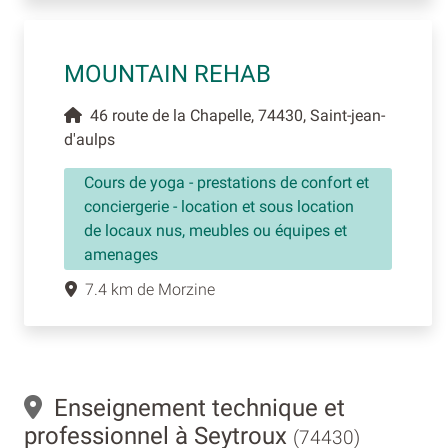
MOUNTAIN REHAB
46 route de la Chapelle, 74430, Saint-jean-
d'aulps
Cours de yoga - prestations de confort et
conciergerie - location et sous location
de locaux nus, meubles ou équipes et
amenages
7.4 km de Morzine
Enseignement technique et
professionnel à Seytroux
(74430)